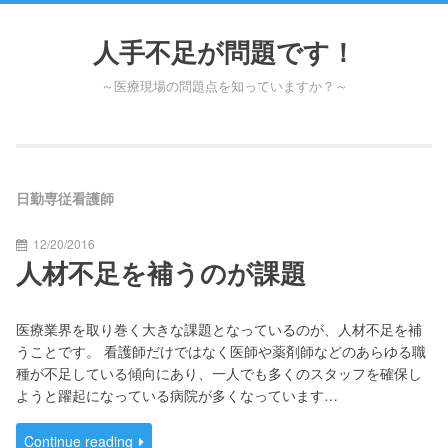
Skip
to
人手不足が問題です！
content
～医療現場の問題点を知っていますか？～
日勤専従看護師
12/20/2016
人材不足を補うのが課題
医療業界を取り巻く大きな課題となっているのが、人材不足を補
うことです。 看護師だけではなく医師や薬剤師などのあらゆる職
種が不足している傾向にあり、一人でも多くのスタッフを確保し
ようと躍起になっている病院が多くなっています…
Continue reading